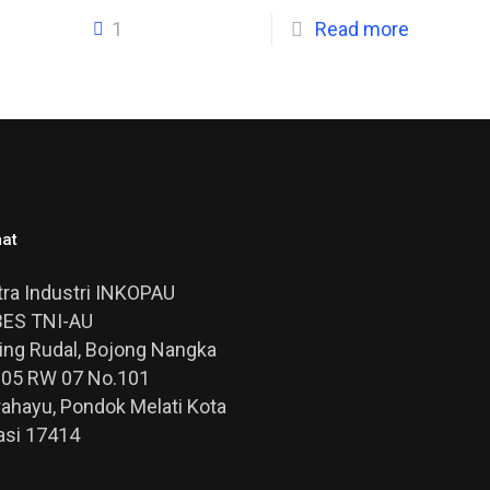
1
Read more
at
ra Industri INKOPAU
ES TNI-AU
Ring Rudal, Bojong Nangka
005 RW 07 No.101
rahayu, Pondok Melati Kota
asi 17414