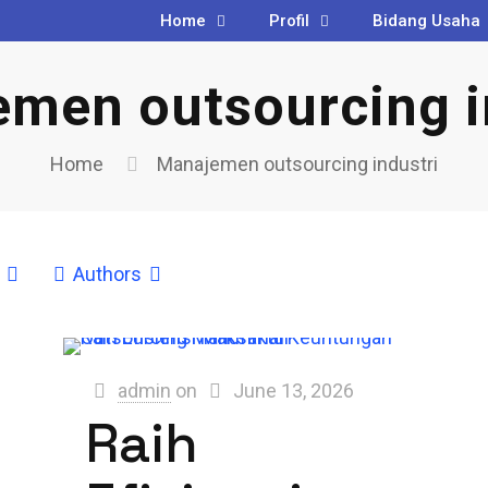
Home
Profil
Bidang Usaha
men outsourcing i
Home
Manajemen outsourcing industri
Authors
admin
on
June 13, 2026
Raih