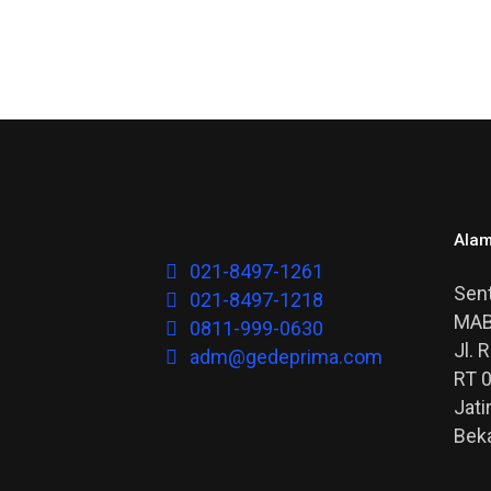
Alam
021-8497-1261
Sent
021-8497-1218
MAB
0811-999-0630
Jl. 
adm@gedeprima.com
RT 
Jati
Bek