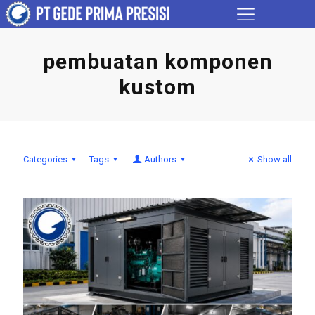
pembuatan komponen
kustom
Categories
Tags
Authors
Show all