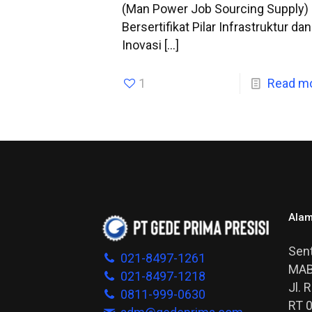
(Man Power Job Sourcing Supply)
Bersertifikat Pilar Infrastruktur dan
Inovasi
[…]
1
Read m
Alam
Sent
021-8497-1261
MAB
021-8497-1218
Jl. 
0811-999-0630
RT 