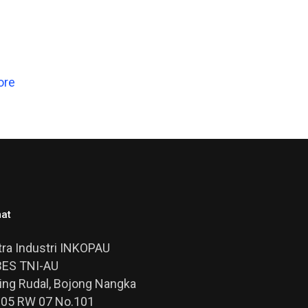
ore
at
ra Industri INKOPAU
ES TNI-AU
Ring Rudal, Bojong Nangka
005 RW 07 No.101