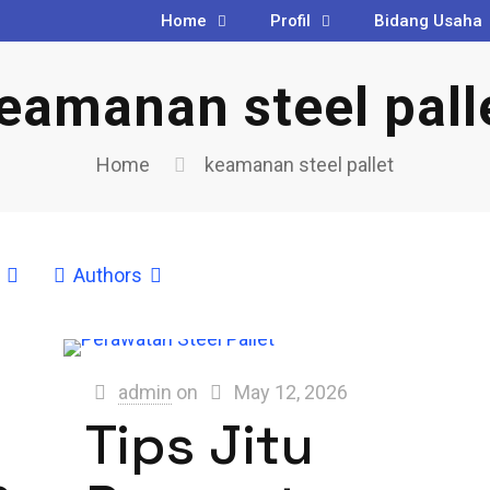
Home
Profil
Bidang Usaha
eamanan steel pall
Home
keamanan steel pallet
Authors
admin
on
May 12, 2026
Tips Jitu