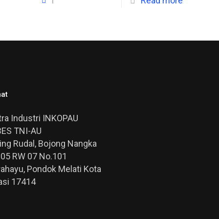
1
Read more
at
ra Industri INKOPAU
ES TNI-AU
Ring Rudal, Bojong Nangka
005 RW 07 No.101
rahayu, Pondok Melati Kota
asi 17414