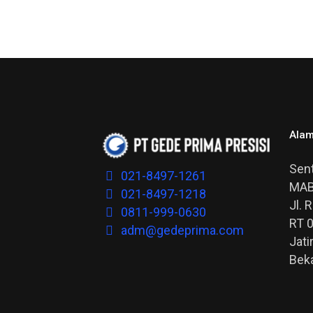
Alam
Sent
021-8497-1261
MAB
021-8497-1218
Jl. 
0811-999-0630
RT 
adm@gedeprima.com
Jati
Bek