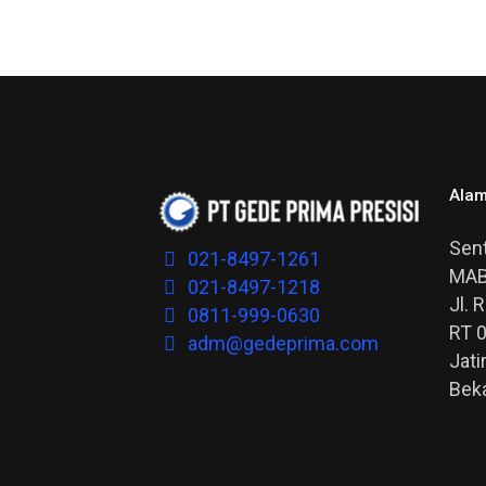
Alam
Sent
021-8497-1261
MAB
021-8497-1218
Jl. 
0811-999-0630
RT 
adm@gedeprima.com
Jati
Bek