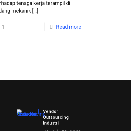
rhadap tenaga kerja terampil di
idang mekanik
[…]
1
Read more
Vendor
Outsourcing
Industri