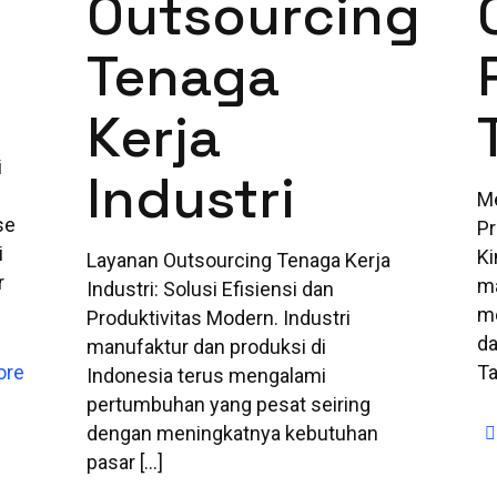
Outsourcing
Tenaga
Kerja
i
Industri
M
se
Pr
i
Ki
Layanan Outsourcing Tenaga Kerja
r
ma
Industri: Solusi Efisiensi dan
me
Produktivitas Modern. Industri
da
manufaktur dan produksi di
ore
Ta
Indonesia terus mengalami
pertumbuhan yang pesat seiring
dengan meningkatnya kebutuhan
pasar
[…]