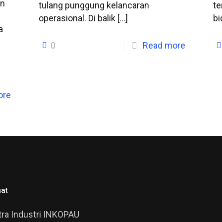
an
tulang punggung kelancaran
te
operasional. Di balik
[…]
b
a
0
Read more
ore
at
ra Industri INKOPAU