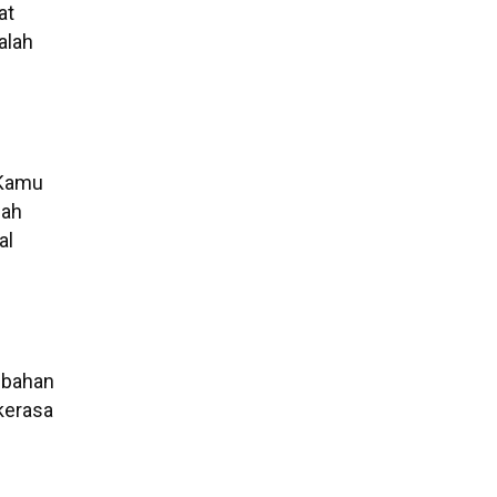
at
alah
 Kamu
dah
al
a bahan
kerasa