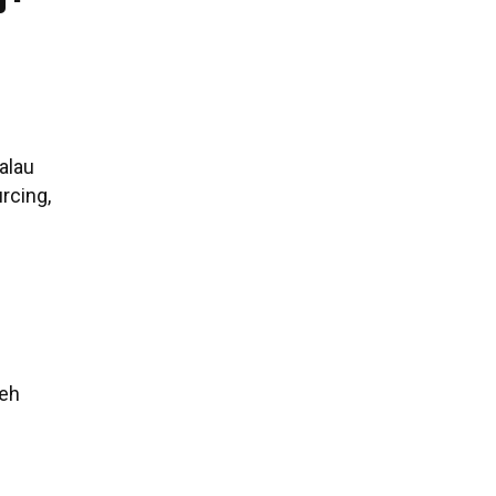
alau
rcing,
leh