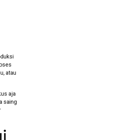
oduksi
roses
u, atau
kus aja
ya saing
r
i