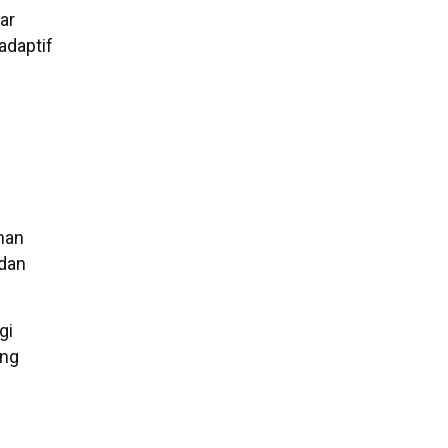
ar
adaptif
uhan
 dan
gi
ing