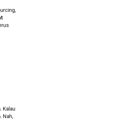
urcing,
at
erus
. Kalau
. Nah,