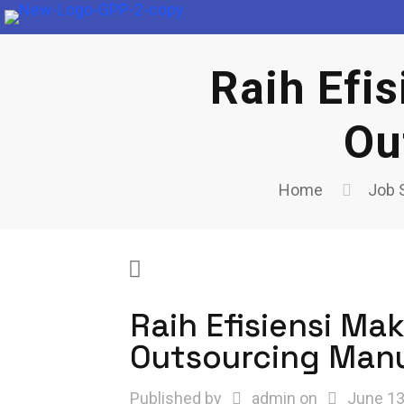
Raih Efi
Ou
Home
Job 
Raih Efisiensi Ma
Outsourcing Man
Published by
admin
on
June 13