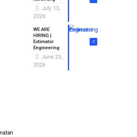
July 13,
2026
WE ARE
HIRING |
Estimator
0
Engineering
June 23,
2026
ematan