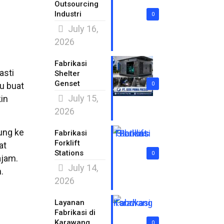
Outsourcing
Industri
0
July 16,
2026
Fabrikasi
pasti
Shelter
Genset
tu buat
0
July 15,
in
2026
ung ke
Fabrikasi
Forklift
at
Stations
0
ajam.
July 14,
.
2026
Layanan
Fabrikasi di
Karawang
0