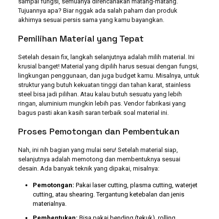
sampai fungsi, semuanya direncanakan matang-matang.
Tujuannya apa? Biar nggak ada salah paham dan produk
akhirnya sesuai persis sama yang kamu bayangkan.
Pemilihan Material yang Tepat
Setelah desain fix, langkah selanjutnya adalah milih material. Ini
krusial banget! Material yang dipilih harus sesuai dengan fungsi,
lingkungan penggunaan, dan juga budget kamu. Misalnya, untuk
struktur yang butuh kekuatan tinggi dan tahan karat, stainless
steel bisa jadi pilihan. Atau kalau butuh sesuatu yang lebih
ringan, aluminium mungkin lebih pas. Vendor fabrikasi yang
bagus pasti akan kasih saran terbaik soal material ini.
Proses Pemotongan dan Pembentukan
Nah, ini nih bagian yang mulai seru! Setelah material siap,
selanjutnya adalah memotong dan membentuknya sesuai
desain. Ada banyak teknik yang dipakai, misalnya:
Pemotongan:
Pakai laser cutting, plasma cutting, waterjet
cutting, atau shearing. Tergantung ketebalan dan jenis
materialnya.
Pembentukan:
Bisa pakai bending (tekuk), rolling