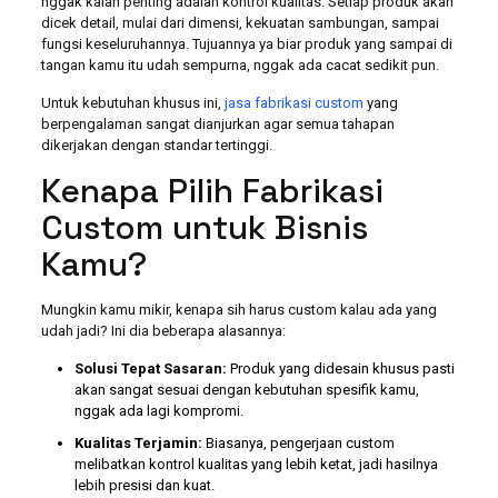
nggak kalah penting adalah kontrol kualitas. Setiap produk akan
dicek detail, mulai dari dimensi, kekuatan sambungan, sampai
fungsi keseluruhannya. Tujuannya ya biar produk yang sampai di
tangan kamu itu udah sempurna, nggak ada cacat sedikit pun.
Untuk kebutuhan khusus ini,
jasa fabrikasi custom
yang
berpengalaman sangat dianjurkan agar semua tahapan
dikerjakan dengan standar tertinggi.
Kenapa Pilih Fabrikasi
Custom untuk Bisnis
Kamu?
Mungkin kamu mikir, kenapa sih harus custom kalau ada yang
udah jadi? Ini dia beberapa alasannya:
Solusi Tepat Sasaran:
Produk yang didesain khusus pasti
akan sangat sesuai dengan kebutuhan spesifik kamu,
nggak ada lagi kompromi.
Kualitas Terjamin:
Biasanya, pengerjaan custom
melibatkan kontrol kualitas yang lebih ketat, jadi hasilnya
lebih presisi dan kuat.