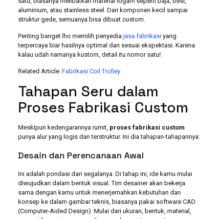
satu, biasanya melibatkan material logam seperti baja, besi,
aluminium, atau stainless steel. Dari komponen kecil sampai
struktur gede, semuanya bisa dibuat custom.
Penting banget lho memilih penyedia
jasa fabrikasi
yang
terpercaya biar hasilnya optimal dan sesuai ekspektasi. Karena
kalau udah namanya kustom, detail itu nomor satu!
Related Article:
Fabrikasi Coil Trolley
Tahapan Seru dalam
Proses Fabrikasi Custom
Meskipun kedengarannya rumit,
proses fabrikasi custom
punya alur yang logis dan terstruktur. Ini dia tahapan-tahapannya:
Desain dan Perencanaan Awal
Ini adalah pondasi dari segalanya. Di tahap ini, ide kamu mulai
diwujudkan dalam bentuk visual. Tim desainer akan bekerja
sama dengan kamu untuk menerjemahkan kebutuhan dan
konsep ke dalam gambar teknis, biasanya pakai software CAD
(Computer-Aided Design). Mulai dari ukuran, bentuk, material,