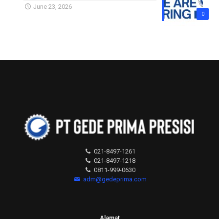
June 23, 2026
0
021-8497-1261
021-8497-1218
0811-999-0630
adm@gedeprima.com
Alamat