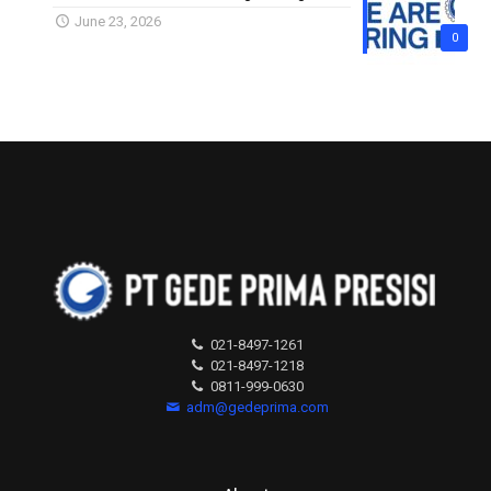
June 23, 2026
0
021-8497-1261
021-8497-1218
0811-999-0630
adm@gedeprima.com