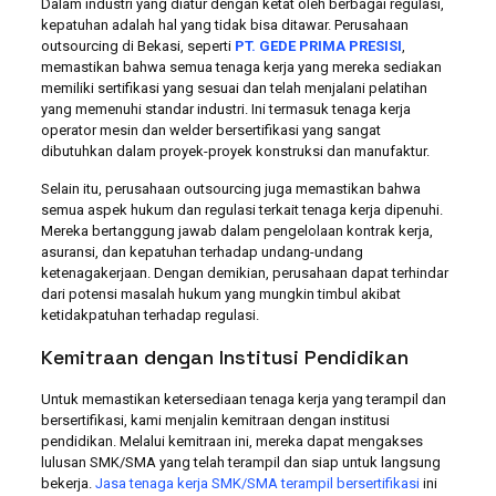
Dalam industri yang diatur dengan ketat oleh berbagai regulasi,
kepatuhan adalah hal yang tidak bisa ditawar. Perusahaan
outsourcing di Bekasi, seperti
PT. GEDE PRIMA PRESISI
,
memastikan bahwa semua tenaga kerja yang mereka sediakan
memiliki sertifikasi yang sesuai dan telah menjalani pelatihan
yang memenuhi standar industri. Ini termasuk tenaga kerja
operator mesin dan welder bersertifikasi yang sangat
dibutuhkan dalam proyek-proyek konstruksi dan manufaktur.
Selain itu, perusahaan outsourcing juga memastikan bahwa
semua aspek hukum dan regulasi terkait tenaga kerja dipenuhi.
Mereka bertanggung jawab dalam pengelolaan kontrak kerja,
asuransi, dan kepatuhan terhadap undang-undang
ketenagakerjaan. Dengan demikian, perusahaan dapat terhindar
dari potensi masalah hukum yang mungkin timbul akibat
ketidakpatuhan terhadap regulasi.
Kemitraan dengan Institusi Pendidikan
Untuk memastikan ketersediaan tenaga kerja yang terampil dan
bersertifikasi, kami menjalin kemitraan dengan institusi
pendidikan. Melalui kemitraan ini, mereka dapat mengakses
lulusan SMK/SMA yang telah terampil dan siap untuk langsung
bekerja.
Jasa tenaga kerja SMK/SMA terampil bersertifikasi
ini