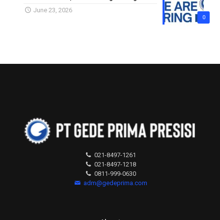
June 23, 2026
0
021-8497-1261
021-8497-1218
0811-999-0630
adm@gedeprima.com